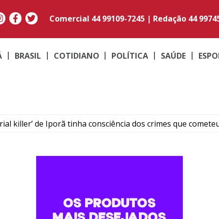
Comercial
44 99109-7245
|
Redação
44 9974
Á
BRASIL
COTIDIANO
POLÍTICA
SAÚDE
ESPO
rial killer’ de Iporã tinha consciência dos crimes que comete
ega a Umuarama e conquista clientes pelo sabor e praticida
os, 65kg de carne, itens de camping e toda fiação de casa e
rocura a PM após ser agredido por três venezuelanos
or homicídio que rompeu a tornozeleira se apresenta à PM