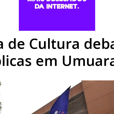
a a fronteira: LG Importados segue com grandes ofertas a
umano é nutrição completa e proteção para a vida toda
be o Magnus no último jogo da primeira fase da Liga Naci
 de Cultura deba
licas em Umua