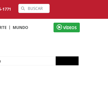
5-1771
RTE
MUNDO
VÍDEOS
u
de
m Ivaté