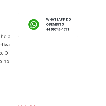
WHATSAPP DO
OBEMDITO
44 99745-1771
nho a
etiva
o. O
o no