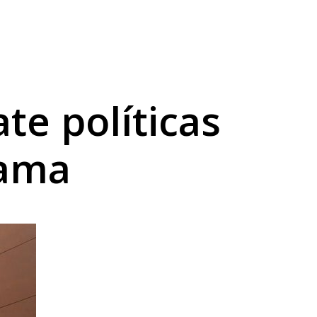
té domingo
onal
te políticas
rama