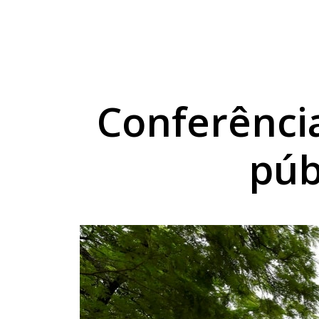
Crazy Week moviment
Amamentação: leite h
Umuarama Futsal rece
Conferência
púb