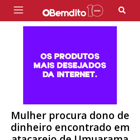
Skip
to
content
Mulher procura dono de
dinheiro encontrado em
atacarejo de Umuarama