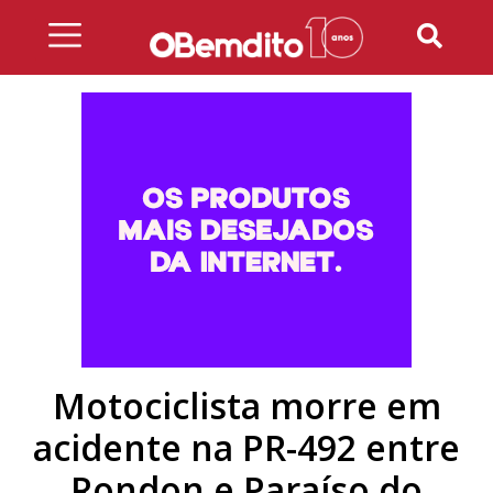
Skip
to
content
Motociclista morre em
acidente na PR-492 entre
Rondon e Paraíso do