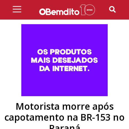
Skip
to
content
Motorista morre após
capotamento na BR-153 no
Paraná