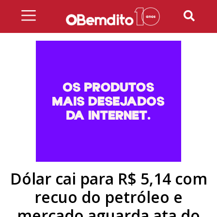
Skip
to
content
Dólar cai para R$ 5,14 com
recuo do petróleo e
mercado aguarda ata do