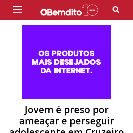
Skip
to
content
Jovem é preso por
ameaçar e perseguir
adolescente em Cruzeiro