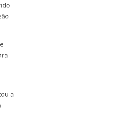
undo
azão
 e
ara
zou a
a