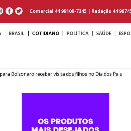
Comercial
44 99109-7245
|
Redação
44 9974
Á
BRASIL
COTIDIANO
POLÍTICA
SAÚDE
ESPO
ara Bolsonaro receber visita dos filhos no Dia dos Pais
pai e empresário do astro argentino Lionel Messi
 corpo de motorista que desapareceu após caminhão cair 
6,8 toneladas de maconha na maior apreensão de 2026 no 
 Umuarama e região dão salto no Ideb 2025; confira o result