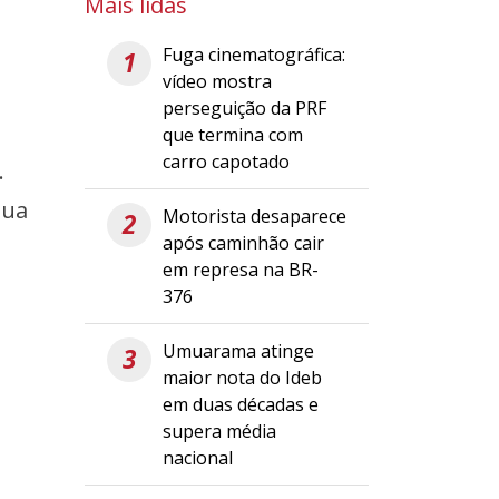
Mais lidas
Fuga cinematográfica:
1
vídeo mostra
perseguição da PRF
que termina com
carro capotado
.
sua
Motorista desaparece
2
após caminhão cair
em represa na BR-
376
Umuarama atinge
3
maior nota do Ideb
em duas décadas e
supera média
nacional