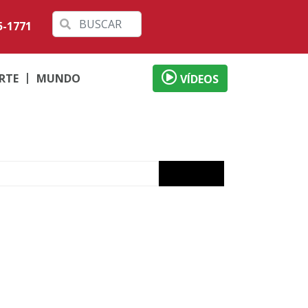
5-1771
RTE
MUNDO
VÍDEOS
em represa
Paraná
ado