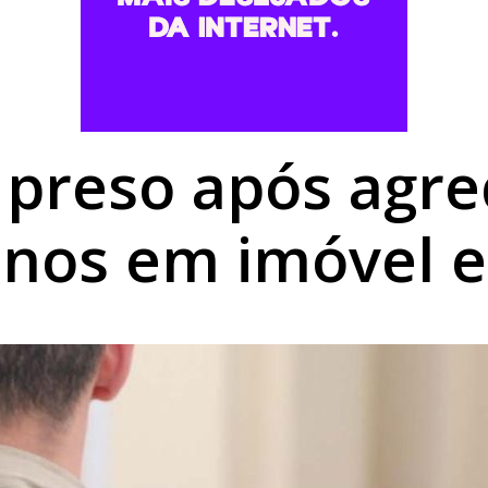
ra monitorar IA e desinformação nas eleições
arrombar UBS e ginásio em Tuneiras do Oeste
a de homicídio em Cruzeiro do Oeste é preso em Umuarama
reso após agred
anos em imóvel e