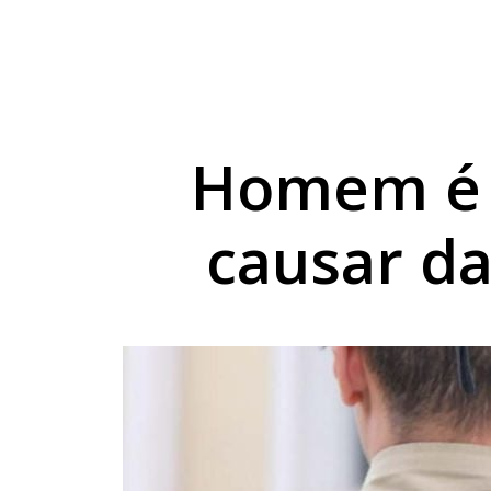
TSE cria conselho pa
Jovem é preso após 
Suspeito de tentativ
Homem é p
causar d