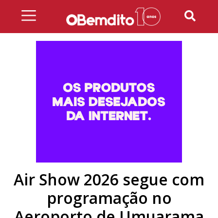
Skip
to
content
Air Show 2026 segue com
programação no
Aeroporto de Umuarama