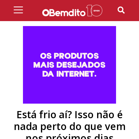
Skip
to
content
Está frio aí? Isso não é
nada perto do que vem
nos próximos dias