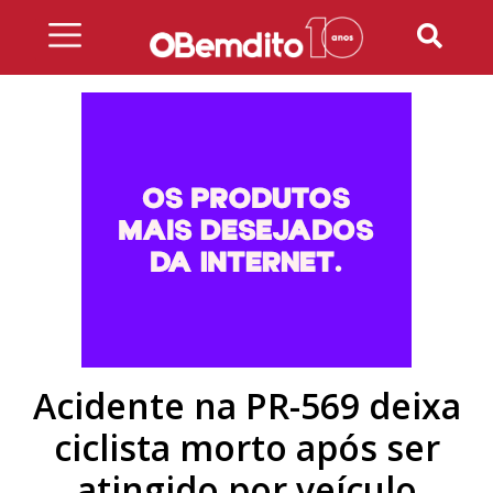
Skip
to
content
Acidente na PR-569 deixa
ciclista morto após ser
atingido por veículo