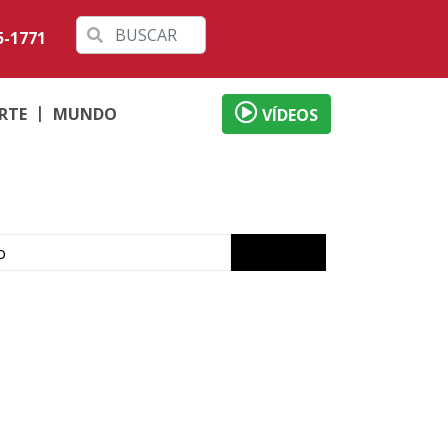
5-1771
RTE
MUNDO
VÍDEOS
o
ábado em Londrina
 débitos
al