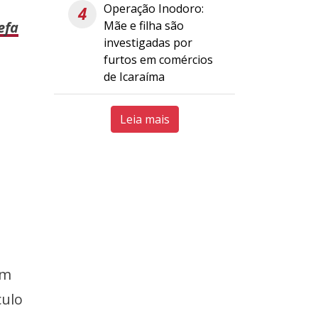
Operação Inodoro:
4
Mãe e filha são
efa
investigadas por
furtos em comércios
de Icaraíma
Leia mais
em
culo