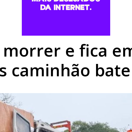
romisso com Goioerê durante a Expo Goio, que começa nest
mais baratos em Umuarama, mas gás de cozinha mantém est
utierrez é aberta no Centro Cultural de Umuarama
o morrer e fica 
s caminhão bate