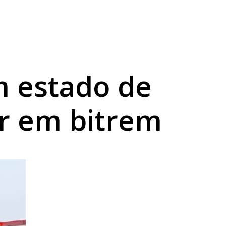
a sexta
abilidade
em estado de
r em bitrem