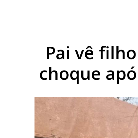
Sicredi reforça comp
Combustíveis ficam 
Exposição de Lucas B
Pai vê filh
choque apó