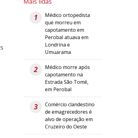
Mais lidas
Médico ortopedista
1
que morreu em
capotamento em
Perobal atuava em
Londrina e
as
Umuarama
Médico morre após
2
capotamento na
Estrada São Tomé,
em Perobal
Comércio clandestino
3
de emagrecedores é
alvo de operação em
Cruzeiro do Oeste