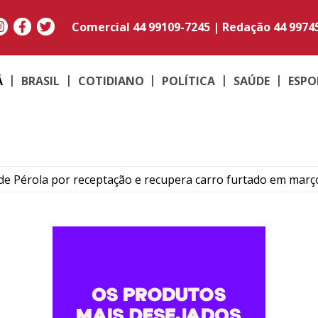
Comercial
44 99109-7245
|
Redação
44 9974
Á
BRASIL
COTIDIANO
POLÍTICA
SAÚDE
ESPO
e Pérola por receptação e recupera carro furtado em març
to do médico Jan Stegmann Filho serão realizados neste s
o suspeito de furtar caminhonetes na região de Umuarama
PM em moto adulterada que acumulava mais de R$ 22 mil em
contram maconha e PM apreende moto adulterada em Perob