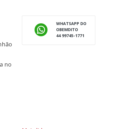
WHATSAPP DO
OBEMDITO
44 99745-1771
inhão
va no