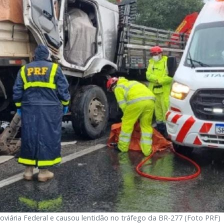
oviária Federal e causou lentidão no tráfego da BR-277 (Foto PRF)