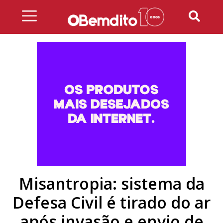
Skip
to
content
Misantropia: sistema da
Defesa Civil é tirado do ar
após invasão e envio de