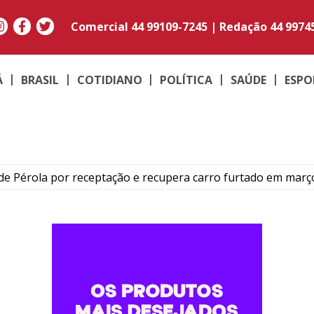
Comercial
44 99109-7245
|
Redação
44 9974
Á
BRASIL
COTIDIANO
POLÍTICA
SAÚDE
ESPO
e Pérola por receptação e recupera carro furtado em març
to do médico Jan Stegmann Filho serão realizados neste s
o suspeito de furtar caminhonetes na região de Umuarama
PM em moto adulterada que acumulava mais de R$ 22 mil em
contram maconha e PM apreende moto adulterada em Perob