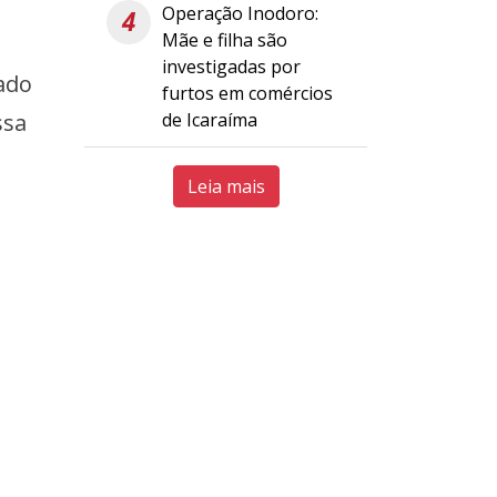
Operação Inodoro:
4
Mãe e filha são
investigadas por
ado
furtos em comércios
de Icaraíma
ssa
Leia mais