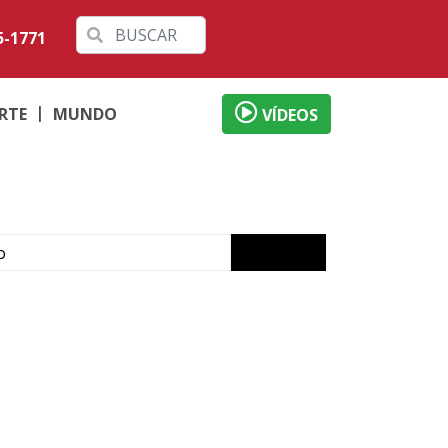
5-1771
RTE
MUNDO
VÍDEOS
o
ábado em Londrina
 débitos
al