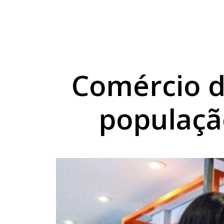
Sicredi reforça comp
Combustíveis ficam 
Exposição de Lucas B
Comércio 
populaçã