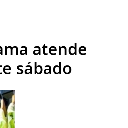
a sexta
abilidade
ama atende
te sábado