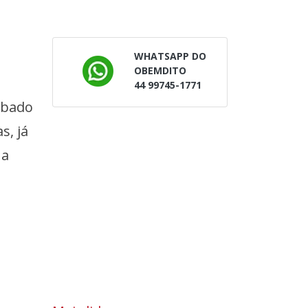
WHATSAPP DO
OBEMDITO
44 99745-1771
ábado
s, já
na