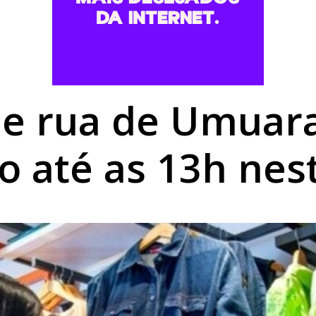
romisso com Goioerê durante a Expo Goio, que começa nest
mais baratos em Umuarama, mas gás de cozinha mantém est
utierrez é aberta no Centro Cultural de Umuarama
de rua de Umuar
o até as 13h nes