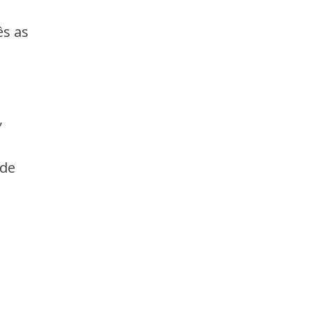
ês as
,
 de