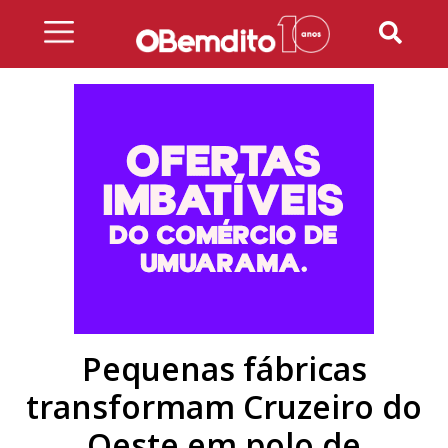
Skip
to
content
Pequenas fábricas
transformam Cruzeiro do
Oeste em polo de