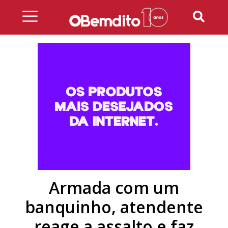
Skip
to
content
Armada com um
banquinho, atendente
reage a assalto e faz