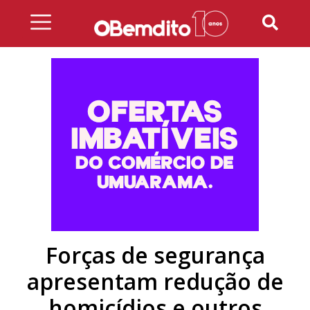
Skip
to
content
Forças de segurança
apresentam redução de
homicídios e outros