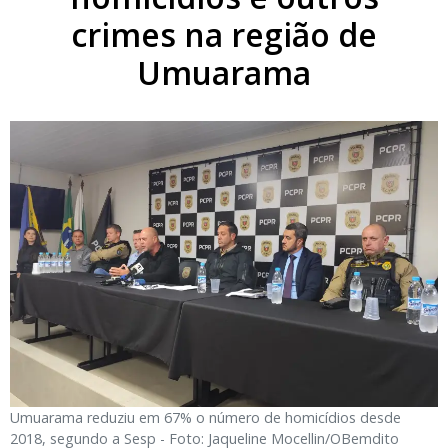
crimes na região de
Umuarama
Umuarama reduziu em 67% o número de homicídios desde
2018, segundo a Sesp - Foto: Jaqueline Mocellin/OBemdito