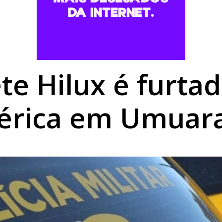
er todos os suplementos de empresa após irregularidades
riedade termina convenção sem consenso sobre vice de Req
so público na área da saúde com salários de até R$ 17 mil
e Hilux é furtad
érica em Umuar