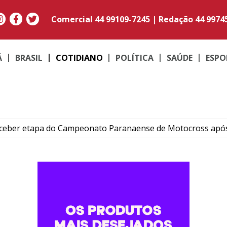
Comercial
44 99109-7245
|
Redação
44 9974
Á
BRASIL
COTIDIANO
POLÍTICA
SAÚDE
ESPO
ceber etapa do Campeonato Paranaense de Motocross apó
mil maços de cigarros contrabandeados em Alto Paraíso
uradina fortalece inclusão e impulsiona desenvolvimento 
ma e Cruzeiro do Oeste ganham R$ 1 mil no Nota Paraná
onada e mantém fiscalização do piso mínimo; entenda as mud