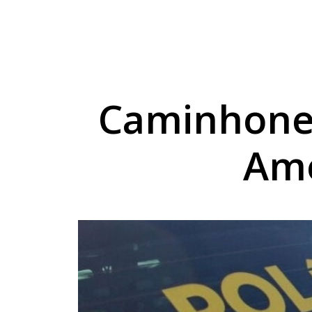
Anvisa manda recolh
Federação PRD/Solida
Marialva abre concur
Caminhonet
Am