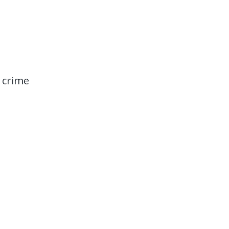
Trânsito
o crime
Motociclista sofre suspeita de fratur