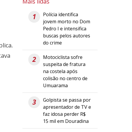
Mais lidas
Polícia identifica
1
jovem morto no Dom
Pedro I e intensifica
buscas pelos autores
do crime
lica.
tava
Motociclista sofre
2
suspeita de fratura
na costela após
colisão no centro de
Umuarama
Golpista se passa por
3
apresentador de TV e
faz idosa perder R$
15 mil em Douradina