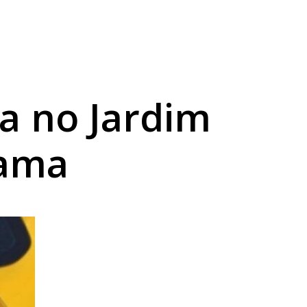
uião Filho
a no Jardim
ama