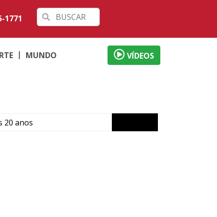
5-1771
RTE
MUNDO
VÍDEOS
s 20 anos
dos estudantes
anças