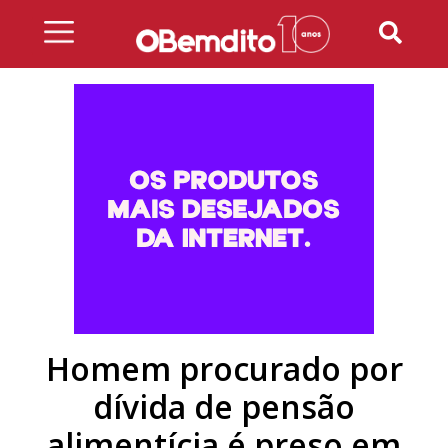
Skip
to
content
Homem procurado por
dívida de pensão
alimentícia é preso em