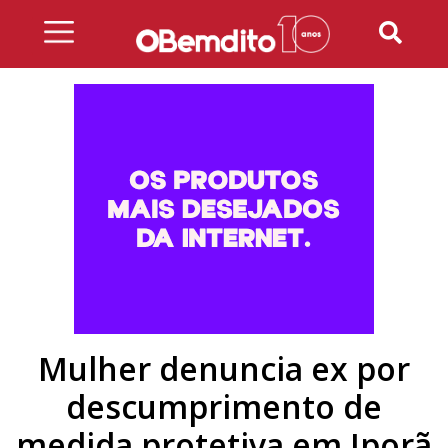
Skip
to
content
Mulher denuncia ex por
descumprimento de
medida protetiva em Iporã