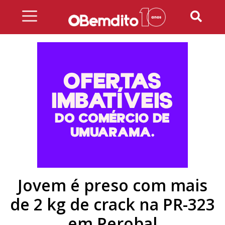
Skip
to
content
Jovem é preso com mais
de 2 kg de crack na PR-323
em Perobal