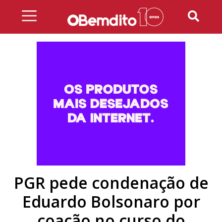
Skip
to
content
PGR pede condenação de
Eduardo Bolsonaro por
coação no curso do