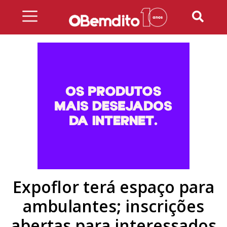
Skip
to
content
Expoflor terá espaço para
ambulantes; inscrições
abertas para interessados