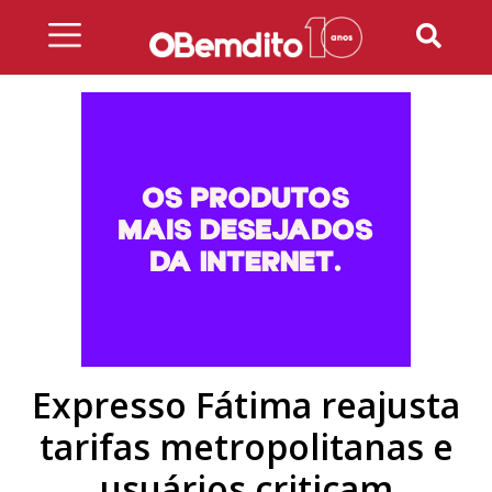
Skip
to
content
Expresso Fátima reajusta
tarifas metropolitanas e
usuários criticam