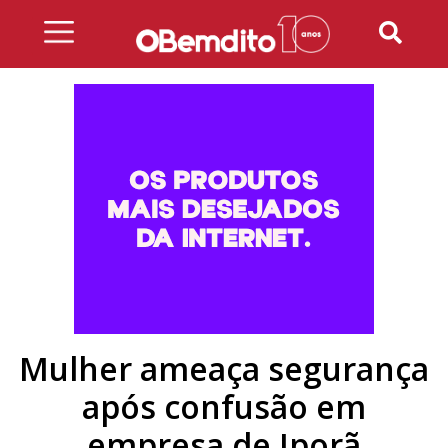
Skip
to
content
Mulher ameaça segurança
após confusão em
empresa de Iporã