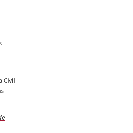
s
 Civil
as
de