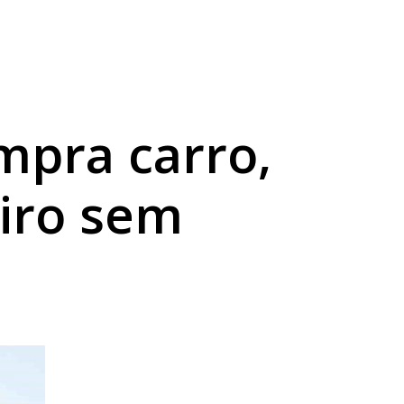
a sexta
abilidade
mpra carro,
eiro sem