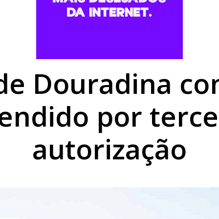
romisso com Goioerê durante a Expo Goio, que começa nest
mais baratos em Umuarama, mas gás de cozinha mantém est
utierrez é aberta no Centro Cultural de Umuarama
e Douradina co
endido por terc
autorização