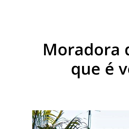
Sicredi reforça comp
Combustíveis ficam 
Exposição de Lucas B
Moradora d
que é v