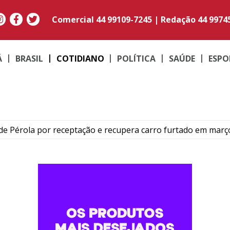
Comercial
44 99109-7245
|
Redação
44 9974
Á
BRASIL
COTIDIANO
POLÍTICA
SAÚDE
ESPO
e Pérola por receptação e recupera carro furtado em març
to do médico Jan Stegmann Filho serão realizados neste s
o suspeito de furtar caminhonetes na região de Umuarama
PM em moto adulterada que acumulava mais de R$ 22 mil em
contram maconha e PM apreende moto adulterada em Perob