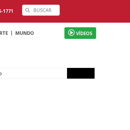
5-1771
RTE
MUNDO
VÍDEOS
o
ábado em Londrina
 débitos
al