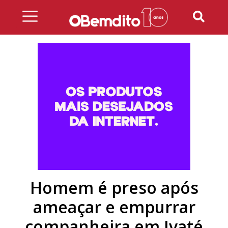
Skip
to
content
Homem é preso após
ameaçar e empurrar
companheira em Ivaté