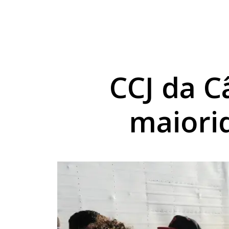
Ciee/PR abre novas 
Irmãos têm celulares
Avante oficializa Aug
CCJ da 
maiori