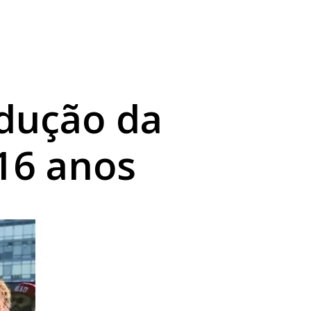
so
ato a vice
dução da
16 anos