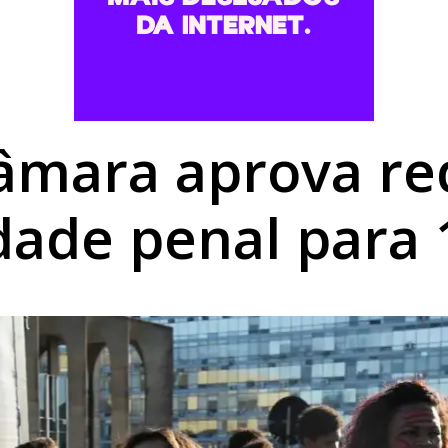
vagas de estágio para estudantes em Umuarama
 invadidos e perdem quase R$ 15 mil em golpe em Alto Paraí
usto Cury à Presidência e anuncia Júlio Delgado como candid
Câmara aprova re
dade penal para 