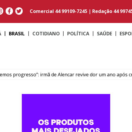
Comercial
44 99109-7245
|
Redação
44 9974
Á
BRASIL
COTIDIANO
POLÍTICA
SAÚDE
ESPO
ivemos progresso”: irmã de Alencar revive dor um ano após 
escentes termina em briga dentro de colégio estadual de Ip
uspeita de fratura na costela após colisão no centro de Umu
vem morto no Dom Pedro I e intensifica buscas pelos autores 
r apresentador de TV e faz idosa perder R$ 15 mil em Doura