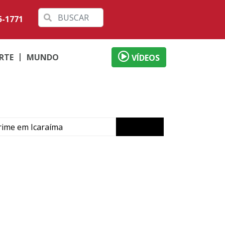
5-1771
RTE
MUNDO
VÍDEOS
crime em Icaraíma
orã
arama
do crime
dina