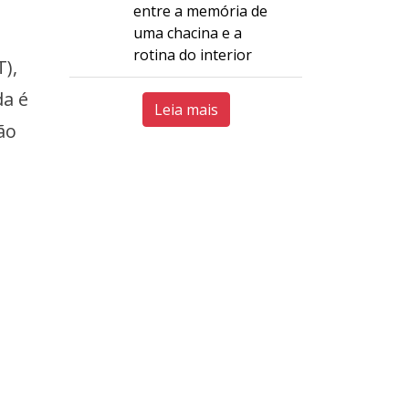
entre a memória de
uma chacina e a
rotina do interior
),
da é
Leia mais
ão