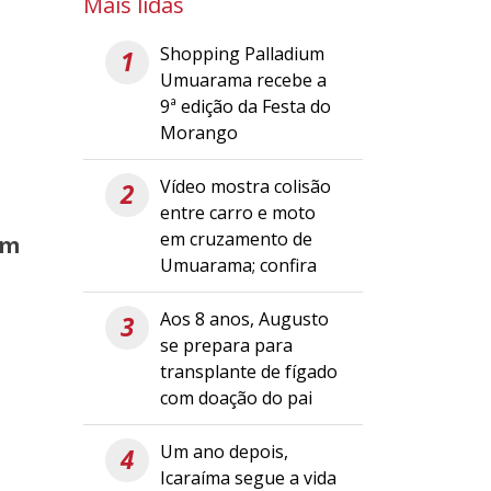
Mais lidas
Shopping Palladium
1
Umuarama recebe a
9ª edição da Festa do
Morango
Vídeo mostra colisão
2
entre carro e moto
em cruzamento de
em
Umuarama; confira
Aos 8 anos, Augusto
3
se prepara para
transplante de fígado
com doação do pai
Um ano depois,
4
Icaraíma segue a vida