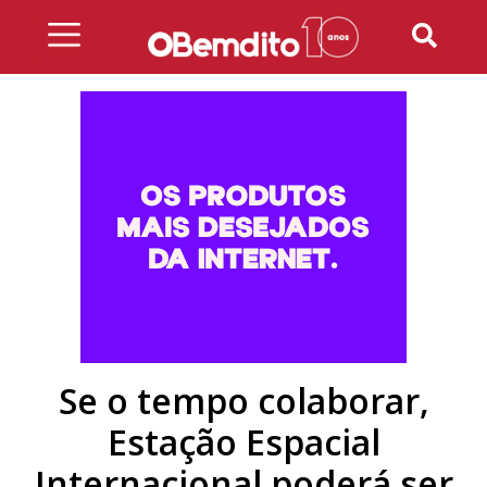
Skip
to
content
Se o tempo colaborar,
Estação Espacial
Internacional poderá ser