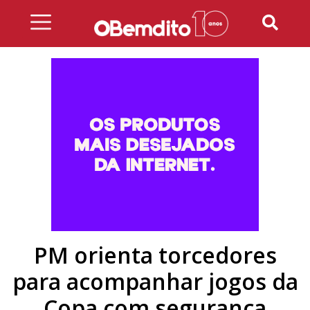
Skip
to
content
PM orienta torcedores
para acompanhar jogos da
Copa com segurança