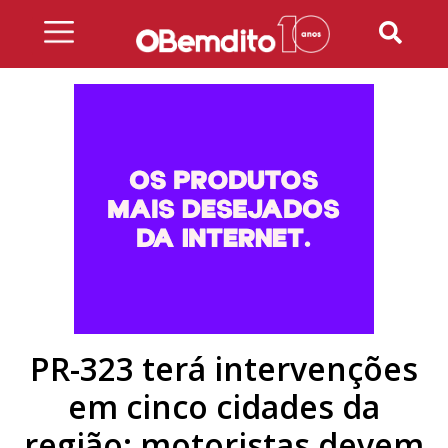
Skip
to
content
PR-323 terá intervenções
em cinco cidades da
região; motoristas devem