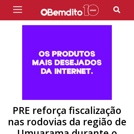
Skip
to
content
PRE reforça fiscalização
nas rodovias da região de
Umuarama durante o