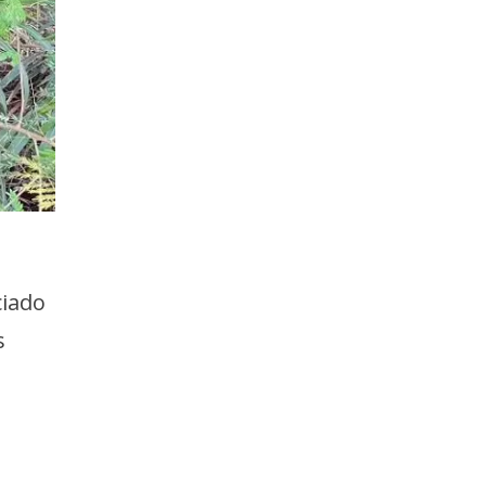
ciado
s