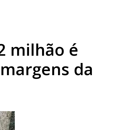
arama
do crime
dina
2 milhão é
 margens da