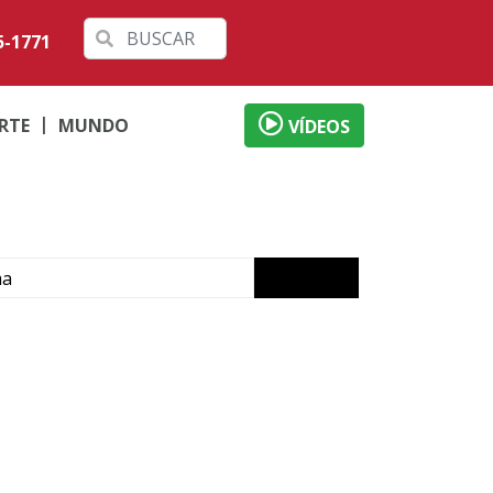
5-1771
RTE
MUNDO
VÍDEOS
ma
fessores
Gaúcha
crime em Icaraíma
orã