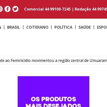
Comercial
44 99109-7245
|
Redação
44 9974
Á
BRASIL
COTIDIANO
POLÍTICA
SAÚDE
ESPO
e ao Feminicídio movimentou a região central de Umuara
 emocional docente e educação em encontro com 1,1 mil pro
omem por tráfico de drogas durante operação em Cidade 
ivemos progresso”: irmã de Alencar revive dor um ano após 
escentes termina em briga dentro de colégio estadual de Ip