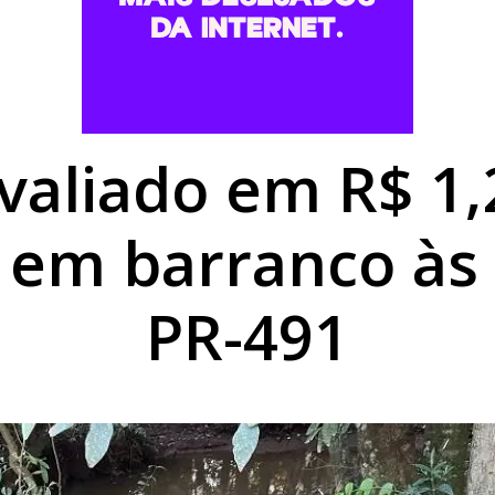
uspeita de fratura na costela após colisão no centro de Umu
vem morto no Dom Pedro I e intensifica buscas pelos autores 
r apresentador de TV e faz idosa perder R$ 15 mil em Doura
valiado em R$ 1,
 em barranco às
PR-491