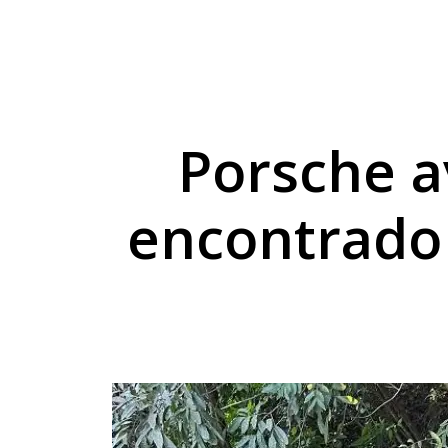
Motociclista sofre s
Polícia identifica jo
Golpista se passa po
Porsche a
encontrado