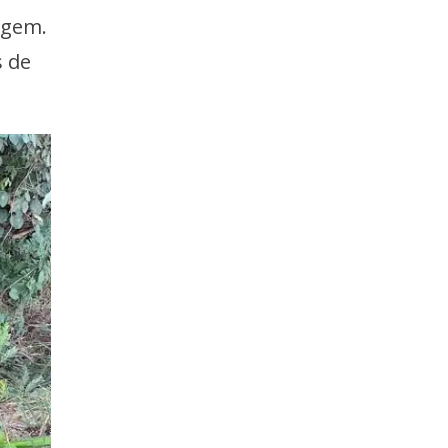
agem.
s de