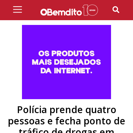
Skip
to
content
Polícia prende quatro
pessoas e fecha ponto de
tráfico de drogas em