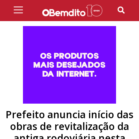
Skip
to
content
Prefeito anuncia início das
obras de revitalização da
antiga rodoviária nesta