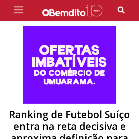
Skip
to
content
Ranking de Futebol Suíço
entra na reta decisiva e
aproxima definição para