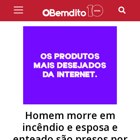
Skip
to
content
Homem morre em
incêndio e esposa e
enteado são presos por