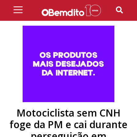
Skip
to
content
Motociclista sem CNH
foge da PM e cai durante
perseguição em