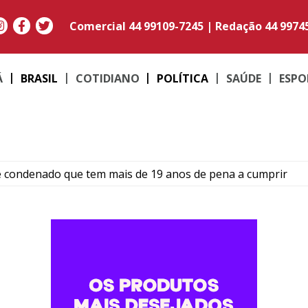
Comercial
44 99109-7245
|
Redação
44 9974
Á
BRASIL
COTIDIANO
POLÍTICA
SAÚDE
ESPO
e condenado que tem mais de 19 anos de pena a cumprir
Umuarama transforma quadradinhos de lã em mantas e am
ma: Família de Alencar afirma que manterá postura mais res
para temporais, ventos acima de 100 km/h e risco de tornado
ós colisão entre carro e motocicleta no centro de Umuarama