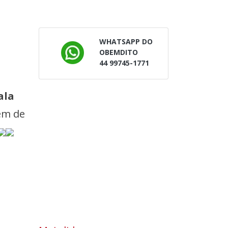
WHATSAPP DO
OBEMDITO
44 99745-1771
ala
lém de