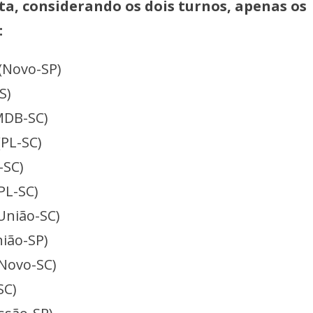
a, considerando os dois turnos, apenas os
:
 (Novo-SP)
RS)
(MDB-SC)
(PL-SC)
L-SC)
(PL-SC)
(União-SC)
nião-SP)
(Novo-SC)
-SC)