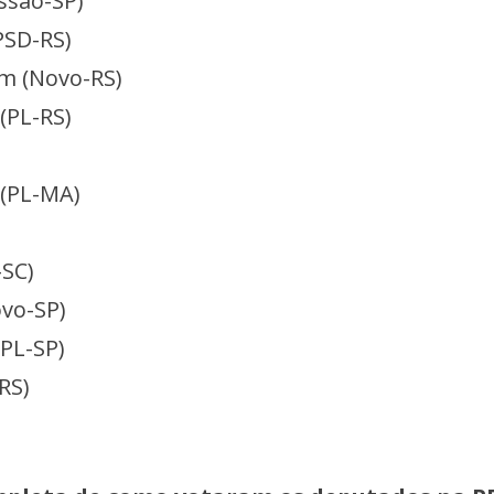
issão-SP)
PSD-RS)
em (Novo-RS)
(PL-RS)
 (PL-MA)
)
-SC)
ovo-SP)
(PL-SP)
-RS)
)