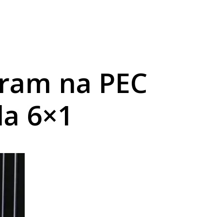
aram na PEC
la 6×1