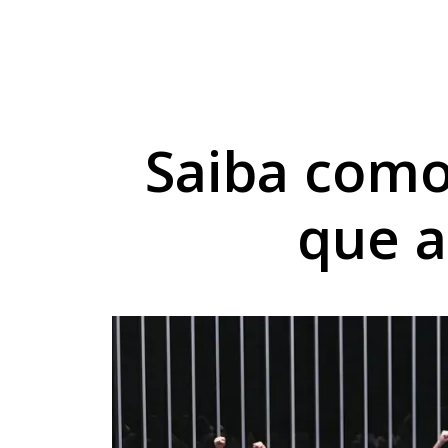
Projeto do TechnoPa
Cesta básica sobe 3
Umuarama capacita p
Saiba como
que a