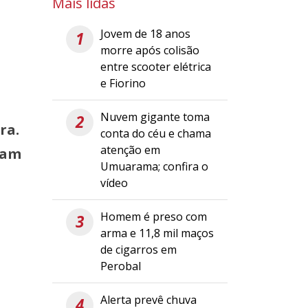
Mais lidas
Jovem de 18 anos
1
morre após colisão
entre scooter elétrica
e Fiorino
Nuvem gigante toma
2
ra.
conta do céu e chama
atenção em
ram
Umuarama; confira o
vídeo
Homem é preso com
3
arma e 11,8 mil maços
de cigarros em
Perobal
Alerta prevê chuva
4