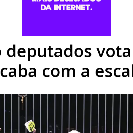
rk garante reconhecimento estadual a Umuarama
,68% em agosto e chega a R$ 496,36 em Umuarama
rofissionais para atendimento a pessoas com TEA
 deputados vot
caba com a esca