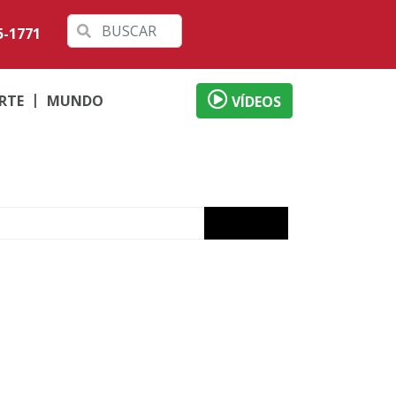
5-1771
RTE
MUNDO
VÍDEOS
izade
ervada