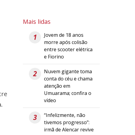
Mais lidas
Jovem de 18 anos
1
morre após colisão
entre scooter elétrica
e Fiorino
Nuvem gigante toma
2
conta do céu e chama
atenção em
Umuarama; confira o
tre
vídeo
.
“Infelizmente, não
3
tivemos progresso”:
irmã de Alencar revive