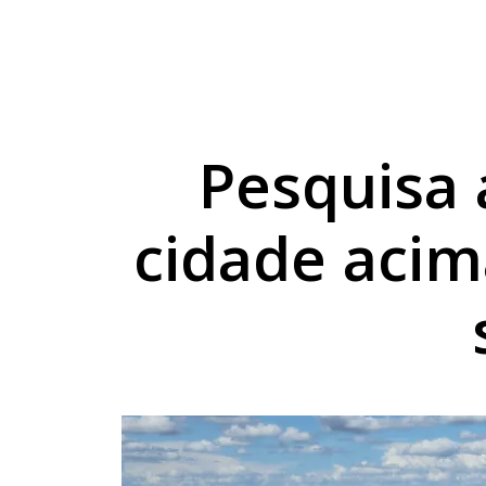
Umuarama lança plata
Homem condenado por
Mulher lesiona a co
Pesquisa
cidade acim