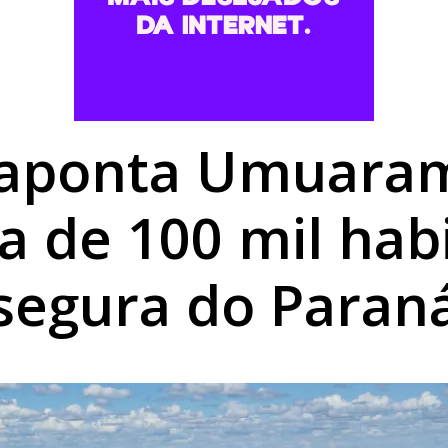
forma digital e elimina processos físicos na Prefeitura
 abuso de vulnerável é preso pela Polícia Civil em Umuar
luna em batida entre automóveis no Centro de Umuarama
 aponta Umuara
a de 100 mil hab
segura do Paran