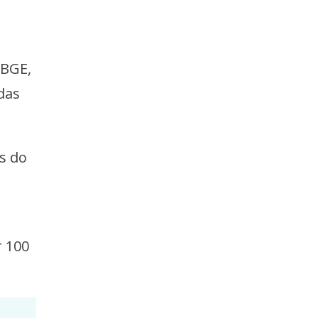
IBGE,
das
s do
r 100