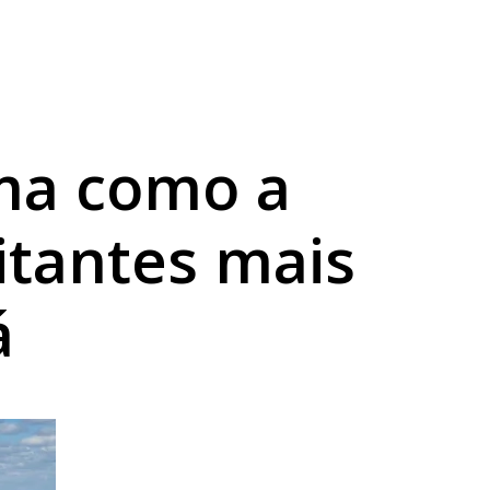
ama
ma como a
itantes mais
á