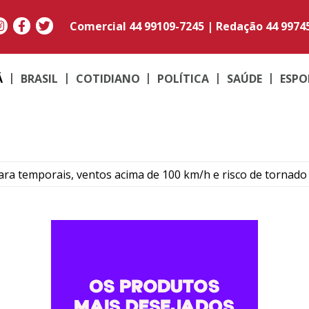
Comercial
44 99109-7245
|
Redação
44 9974
Á
BRASIL
COTIDIANO
POLÍTICA
SAÚDE
ESPO
para temporais, ventos acima de 100 km/h e risco de tornado
ós colisão entre carro e motocicleta no centro de Umuarama
rk garante reconhecimento estadual a Umuarama
,68% em agosto e chega a R$ 496,36 em Umuarama
rofissionais para atendimento a pessoas com TEA