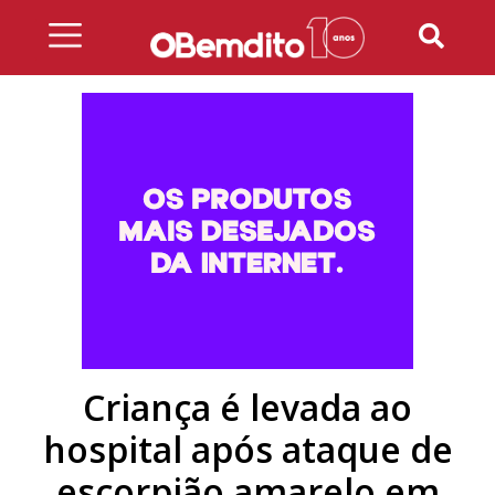
Skip
to
content
Criança é levada ao
hospital após ataque de
escorpião amarelo em