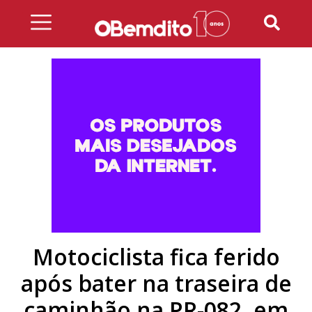
Skip
to
content
Motociclista fica ferido
após bater na traseira de
caminhão na PR-082, em