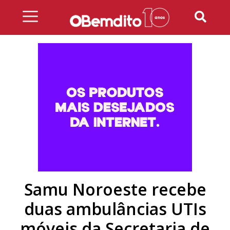
Skip
to
content
Samu Noroeste recebe
duas ambulâncias UTIs
móveis da Secretaria de