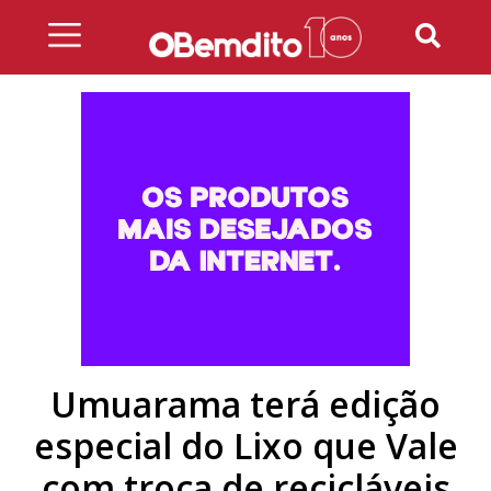
Skip
to
content
Umuarama terá edição
especial do Lixo que Vale
com troca de recicláveis