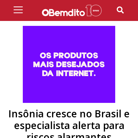
Skip
to
content
Insônia cresce no Brasil e
especialista alerta para
riscos alarmantes