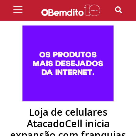
Skip
to
content
Loja de celulares
AtacadoCell inicia
expansão com franquias