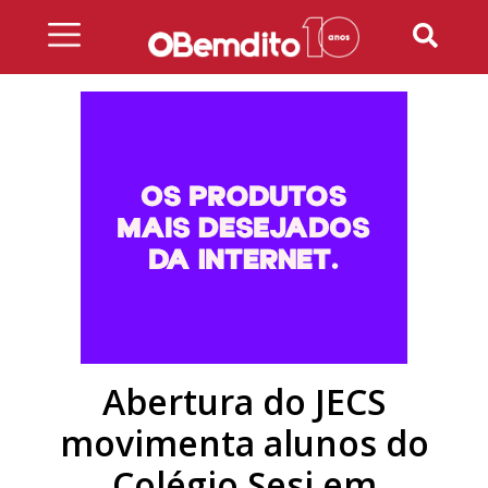
Skip
to
content
Abertura do JECS
movimenta alunos do
Colégio Sesi em