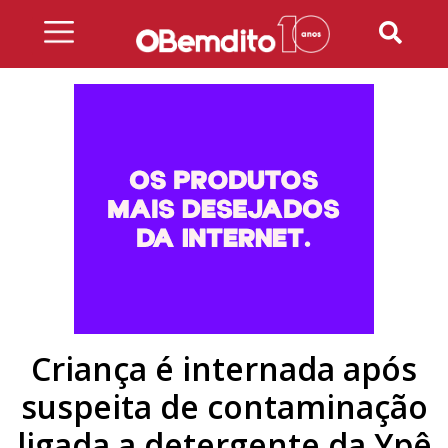
Skip
to
content
Criança é internada após
suspeita de contaminação
ligada a detergente da Ypê