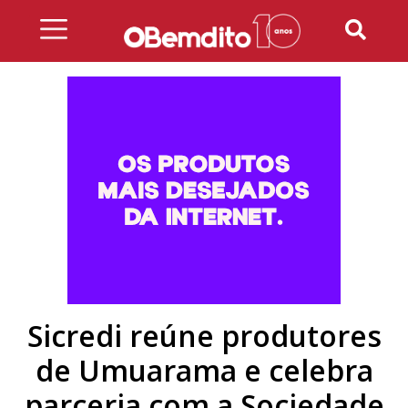
Skip
to
content
Sicredi reúne produtores
de Umuarama e celebra
parceria com a Sociedade