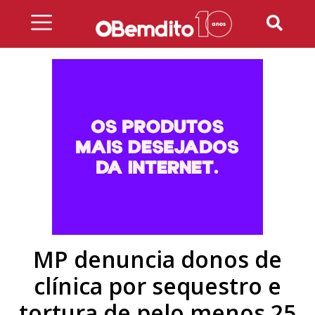
Skip
to
content
MP denuncia donos de
clínica por sequestro e
tortura de pelo menos 25