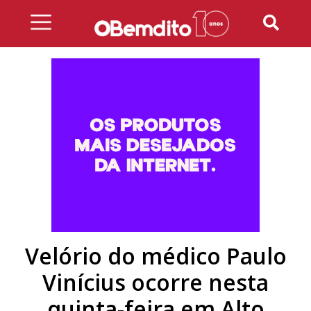
Skip
to
content
Velório do médico Paulo
Vinícius ocorre nesta
quinta-feira em Alto